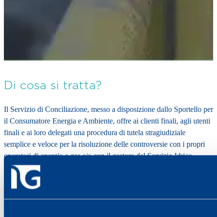
Di cosa si tratta?
Il Servizio di Conciliazione, messo a disposizione dallo Sportello per
il Consumatore Energia e Ambiente, offre ai clienti finali, agli utenti
finali e ai loro delegati una procedura di tutela stragiudiziale
semplice e veloce per la risoluzione delle controversie con i propri
operatori di energia e gas e/o con il gestore del Servizio Idrico
Integrato (SII).
Dal 30 giugno 2023, gli utenti che devono risolvere problemi e
controversie con il proprio fornitore idrico, prima di rivolgersi a un
giudice, dovranno effettuare il tentativo di conciliazione presso il