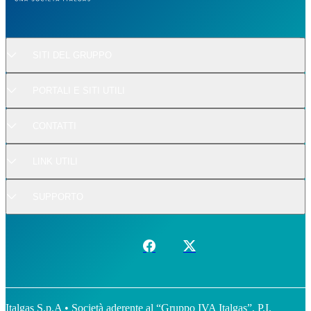
SITI DEL GRUPPO
PORTALI E SITI UTILI
CONTATTI
LINK UTILI
SUPPORTO
Italgas S.p.A • Società aderente al “Gruppo IVA Italgas”, P.I.