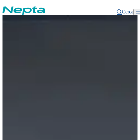
MYNEPTA
SUPPORTO
PRONTO
INTERVENTO
Cerca
Home
Area Clienti
Sportello servizio di Conciliazione del