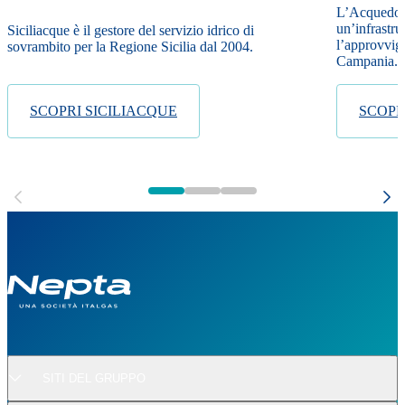
L’Acquedot
un’infrastru
Siciliacque è il gestore del servizio idrico di
l’approvvig
sovrambito per la Regione Sicilia dal 2004.
Campania.
SCOPRI SICILIACQUE
SCOPR
SITI DEL GRUPPO