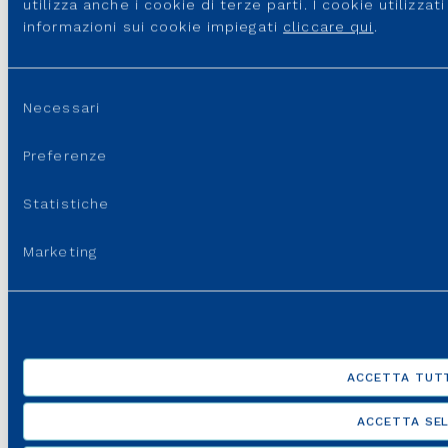
utilizza anche i cookie di terze parti. I cookie utilizza
informazioni sui cookie impiegati
cliccare qui
.
Selezione
Necessari
del
consenso
Preferenze
Statistiche
Marketing
ACCETTA TUTT
ACCETTA SEL