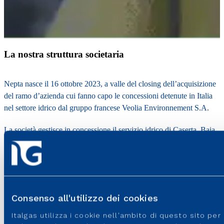
La nostra struttura societaria
Nepta nasce il 16 ottobre 2023, a valle del closing dell’acquisizione
del ramo d’azienda cui fanno capo le concessioni detenute in Italia
nel settore idrico dal gruppo francese Veolia Environnement S.A.
La società gestisce in concessione il servizio idrico di Caserta, Baia
e Latina (CE), Casaluce (CE), Galluccio (CE) e Roccaromana (CE).
Nepta garantisce inoltre la propria operatività sul territorio nazionale
mediante le società controllate:
AcquaLatina
nel Lazio meridionale,
Acqua Campania
in Campania e
Siciliacque
in Sicilia.
Consenso all'utilizzo dei cookies
Italgas utilizza i cookie nell'ambito di questo sito pe
Nepta nell'ecosistema del Gruppo Italgas