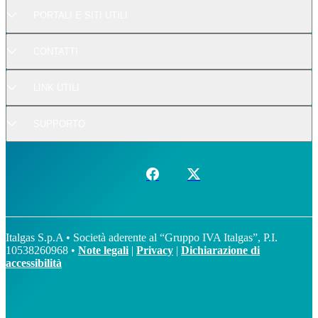
PORTALI E SITI UTILI
CONTATTI
LINK UTILI
SUPPORTO
Italgas S.p.A • Società aderente al “Gruppo IVA Italgas”, P.I.
10538260968 •
Note legali
|
Privacy
|
Dichiarazione di
accessibilità